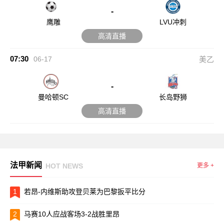
-
鹰雕
LVU冲刺
高清直播
07:30
06-17
美乙
-
曼哈顿SC
长岛野狮
高清直播
法甲新闻
HOT NEWS
更多 +
1
若昂-内维斯助攻登贝莱为巴黎扳平比分
2
马赛10人应战客场3-2战胜里昂