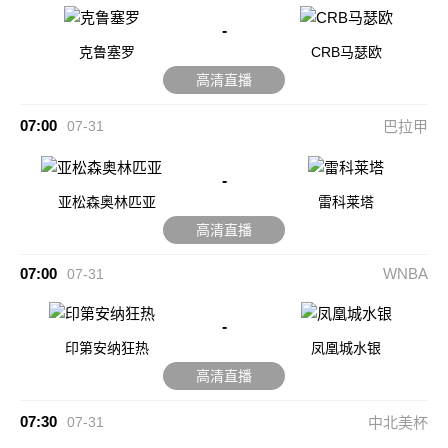
-
克鲁塞罗
CRB马瑟欧
高清直播
07:00
07-31
巴拉甲
-
亚松森奥林匹亚
雷科莱塔
高清直播
07:00
WNBA
07-31
-
印第安纳狂热
凤凰城水银
高清直播
07:30
07-31
中北美杯