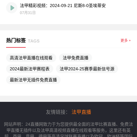
法甲精彩视频：2024-09-21 尼斯8-0圣埃蒂安
07月31日
热门标签
TAGS
更多 +
高清法甲直播在线观看
法甲免费直播
2024最新法甲赛程表
法甲2024-25赛季最新信号源
最新法甲无插件免费直播
友情链接：
法甲直播
网站声明：24直播网致力于为您提供最全面的法甲比赛直播、免费法
甲直播无插件以及法甲高清视频直播在线观看等服务，这里还有英
超、西甲、意甲、德甲等高清足球联赛直播以及欧冠、欧洲杯等国际