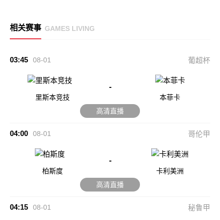
相关赛事
GAMES LIVING
03:45
08-01
葡超杯
-
里斯本竞技
本菲卡
高清直播
04:00
08-01
哥伦甲
-
柏斯度
卡利美洲
高清直播
04:15
08-01
秘鲁甲