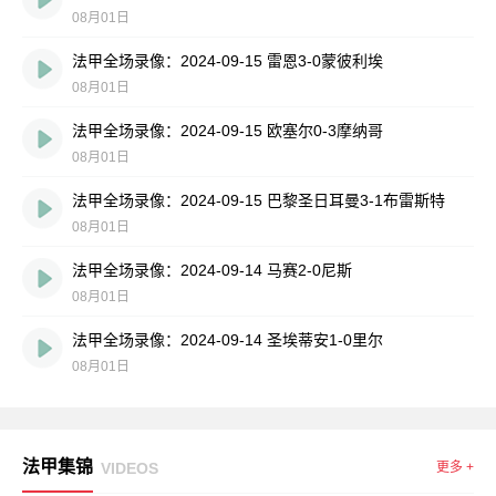
08月01日
法甲全场录像：2024-09-15 雷恩3-0蒙彼利埃
08月01日
法甲全场录像：2024-09-15 欧塞尔0-3摩纳哥
08月01日
法甲全场录像：2024-09-15 巴黎圣日耳曼3-1布雷斯特
08月01日
法甲全场录像：2024-09-14 马赛2-0尼斯
08月01日
法甲全场录像：2024-09-14 圣埃蒂安1-0里尔
08月01日
法甲集锦
VIDEOS
更多 +