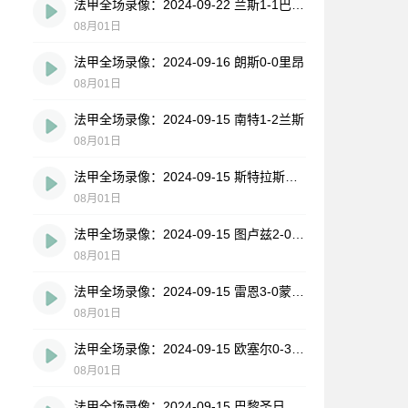
法甲全场录像：2024-09-22 兰斯1-1巴黎圣日耳曼
08月01日
法甲全场录像：2024-09-16 朗斯0-0里昂
08月01日
法甲全场录像：2024-09-15 南特1-2兰斯
08月01日
法甲全场录像：2024-09-15 斯特拉斯堡1-1昂热
08月01日
法甲全场录像：2024-09-15 图卢兹2-0勒阿弗尔
08月01日
法甲全场录像：2024-09-15 雷恩3-0蒙彼利埃
08月01日
法甲全场录像：2024-09-15 欧塞尔0-3摩纳哥
08月01日
法甲全场录像：2024-09-15 巴黎圣日耳曼3-1布雷斯特