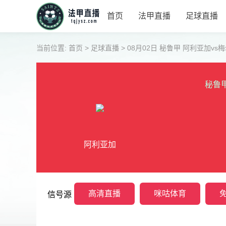
首页
法甲直播
足球直播
当前位置:
首页
>
足球直播
>
08月02日 秘鲁甲 阿利亚加vs
秘鲁
阿利亚加
高清直播
咪咕体育
信号源