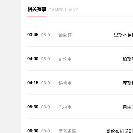
相关赛事
GAMES LIVING
03:45
08-01
葡超杯
里斯本竞
04:00
08-01
哥伦甲
柏斯
04:15
08-01
秘鲁甲
库斯
05:30
08-01
巴拉甲
自由
06:00
08-01
美预备联
哥伦布机员B