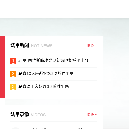
法甲新闻
HOT NEWS
更多 +
1
若昂-内维斯助攻登贝莱为巴黎扳平比分
2
马赛10人应战客场3-2战胜里昂
3
马赛法甲客场以3-2险胜里昂
法甲录像
VIDEOS
更多 +