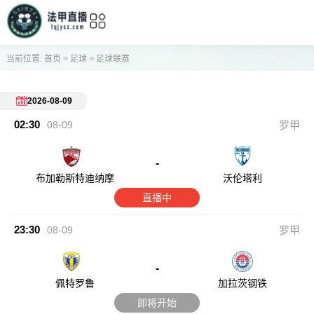
当前位置:
首页
>
足球
>
足球联赛
2026-08-09
02:30
08-09
罗甲
-
布加勒斯特迪纳摩
沃伦塔利
直播中
23:30
08-09
罗甲
-
佩特罗鲁
加拉茨钢铁
即将开始